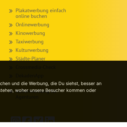
Plakatwerbung einfach
online buchen
Onlinewerbung
Kinowerbung
Taxiwerbung
Kulturwerbung
Städte-Planer
Crossmedia-Check
DekadenApp
chen und die Werbung, die Du siehst, besser an
rstehen, woher unsere Besucher kommen oder
Außenwerbung für
Agenturen