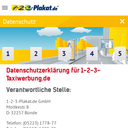
Datenschutz
1
2
3
4
5
Datenschutzerklärung für 1-2-3-
Taxiwerbung.de
Verantwortliche Stelle:
1-2-3-Plakat.de GmbH
Moltkestr. 8
D-32257 Bünde
Telefon: (05223) 1778-77